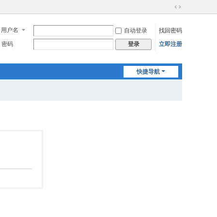
切
换
用户名
自动登录
找回密码
到
宽
密码
立即注册
登录
版
快捷导航