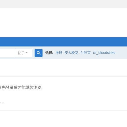
热搜:
考研
安大校花
引导页
cs_bloodstrike
帖子
搜
索
请先登录后才能继续浏览
……