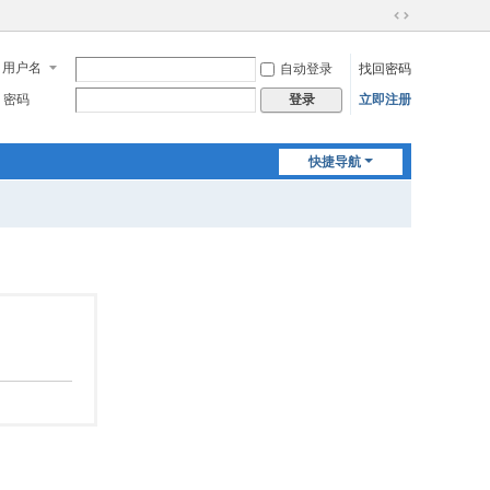
切
换
用户名
自动登录
找回密码
到
宽
密码
立即注册
登录
版
快捷导航