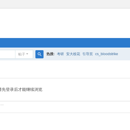
热搜:
考研
安大校花
引导页
cs_bloodstrike
帖子
搜
索
请先登录后才能继续浏览
……