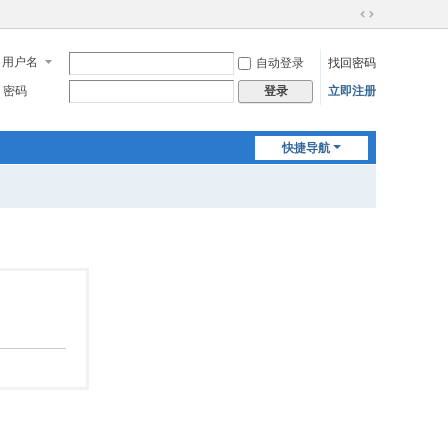
切
换
用户名
自动登录
找回密码
到
宽
密码
立即注册
登录
版
快捷导航