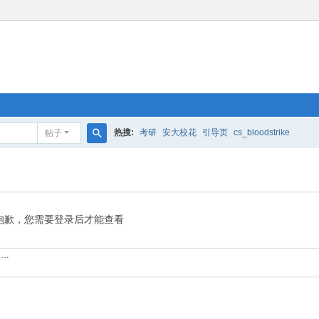
热搜:
考研
安大校花
引导页
cs_bloodstrike
帖子
搜
索
抱歉，您需要登录后才能查看
……