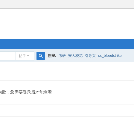
热搜:
考研
安大校花
引导页
cs_bloodstrike
帖子
搜
索
抱歉，您需要登录后才能查看
……