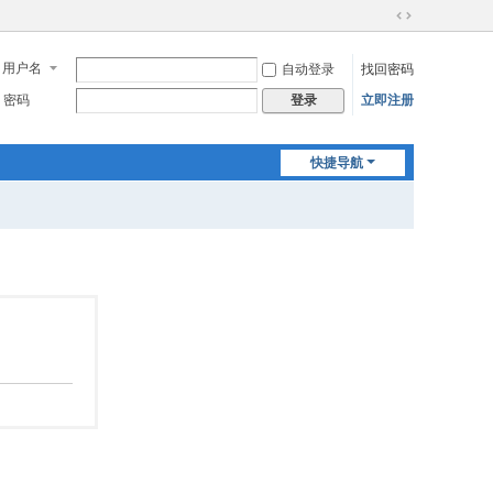
切
换
用户名
自动登录
找回密码
到
宽
密码
立即注册
登录
版
快捷导航