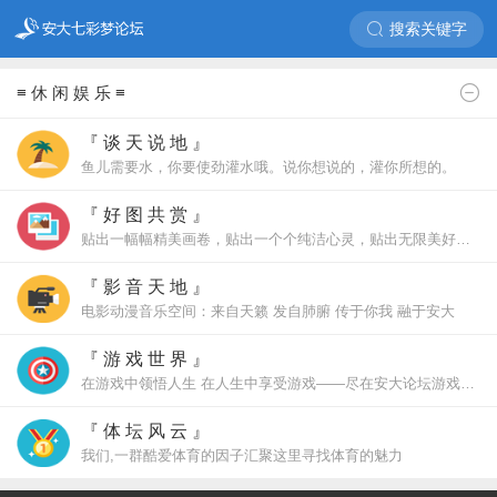
搜索关键字
≡ 休 闲 娱 乐 ≡
『 谈 天 说 地 』
鱼儿需要水，你要使劲灌水哦。说你想说的，灌你所想的。
『 好 图 共 赏 』
贴出一幅幅精美画卷，贴出一个个纯洁心灵，贴出无限美好憧憬
『 影 音 天 地 』
电影动漫音乐空间：来自天籁 发自肺腑 传于你我 融于安大
『 游 戏 世 界 』
在游戏中领悟人生 在人生中享受游戏——尽在安大论坛游戏世界
『 体 坛 风 云 』
我们,一群酷爱体育的因子汇聚这里寻找体育的魅力