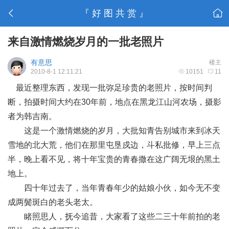
『 好 图 共 赏 』
来自激情燃烧岁月的一批老照片
有意思
楼主
2010-8-1 12:11:21
10151
11
最近整理东西，发现一批弥足珍贵的老照片，按时间判
断，拍摄时间大约在30年前，地点在黑龙江山河农场，摄影
者为韩吉南。
这是一个激情燃烧的岁月，大批知青告别城市来到冰天
雪地的北大荒，他们在那里屯垦戍边，斗私批修，早上三点
半，晚上看不见，将十年宝贵的青春撒在这广阔无垠的黑土
地上。
四十年过去了，当年青春年少的姑娘小伙，如今无不变
成两鬓斑白的老头老太。
睹照思人，抚今追昔，大家看了这些二三十年前拍的老