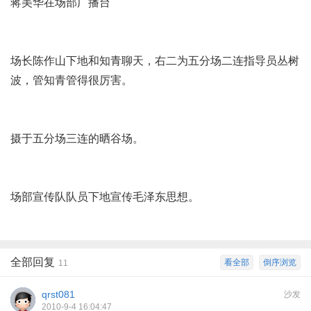
蒋美华在场部广播台
场长陈作山下地和知青聊天，右二为五分场二连指导员丛树
波，管知青管得很厉害。
摄于五分场三连的晒谷场。
场部宣传队队员下地宣传毛泽东思想。
全部回复
看全部
倒序浏览
11
qrst081
沙发
2010-9-4 16:04:47