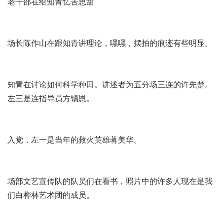
老干部在给知青忆苦思甜
场长陈作山在跟知青讲理论，嘿嘿，摆拍的痕迹有些明显。
知青在讨论如何科学种田。讲述者为五分场三连的许先楚。
左三是连指导员方锡恩。
入党，左一是当年的救火英雄蒋美华。
场部文艺宣传队的队员们在看书，照片中的许多人现在是我
们白桦林艺术团的成员。