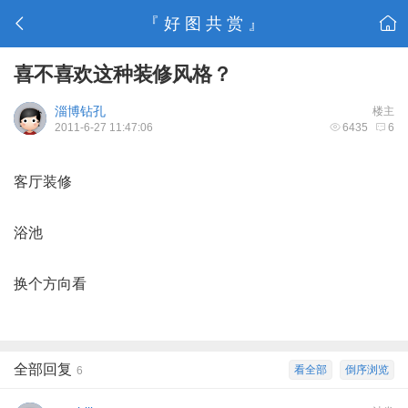
『 好 图 共 赏 』
喜不喜欢这种装修风格？
淄博钻孔
楼主
2011-6-27 11:47:06
6435
6
客厅装修
浴池
换个方向看
全部回复
看全部
倒序浏览
6