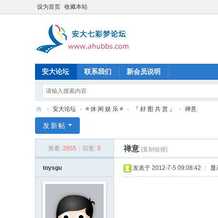
设为首页
收藏本站
安大论坛
联系我们
新会员说明
»
安大论坛
›
≡ 休 闲 娱 乐 ≡
›
『 好 图 共 赏 』
›
禅意
七
发新帖
彩
禅意
查看:
2955
|
回复:
0
[复制链接]
梦
论
toysgu
发表于 2012-7-5 09:08:42
|
显
坛