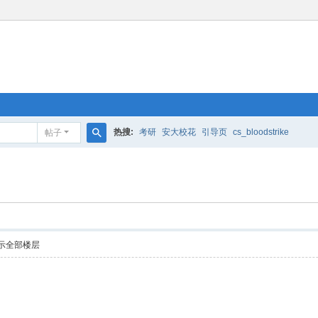
热搜:
考研
安大校花
引导页
cs_bloodstrike
帖子
搜
索
示全部楼层