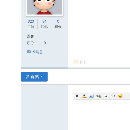
323
84
0
主题
回帖
积分
游客
积分
0
发消息
回复
发新帖